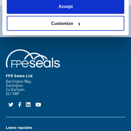
Accept
Darlington
Doncaster
Téléphone:
+44 (0) 1325 282732
Téléphone:
+44 (0) 130272725
Customize
E-mail:
sales@fpeseals.com
E-mail:
doncaster@fpeseals
FPE Seals Ltd
Barrington Way,
Darlington,
Co Durham,
DL1 4WF
Liens rapides