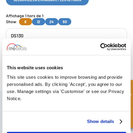
Affichage 1 hors de 1:
Show:
6
12
24
50
DS130
Get a Quote
This website uses cookies
Collecte gratuite
disponible, OU
This site uses cookies to improve browsing and provide
choisissez livraison le lendemain.
personalised ads. By clicking 'Accept', you agree to our
Demande rapide
use. Manage settings via 'Customise' or see our Privacy
S'INSCRIRE À NOTRE BULLETIN
Notice.
N'oubliez pas de vous abonner à notre newsletter pour recevoir des
détails sur nos dernières offres spéciales et nos nouveaux produits.
Show details
S'ABONNER