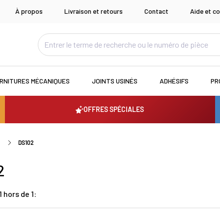
À propos
Livraison et retours
Contact
Aide et co
RNITURES MÉCANIQUES
JOINTS USINÉS
ADHÉSIFS
PR
OFFRES SPÉCIALES
S
DS102
2
 hors de 1: