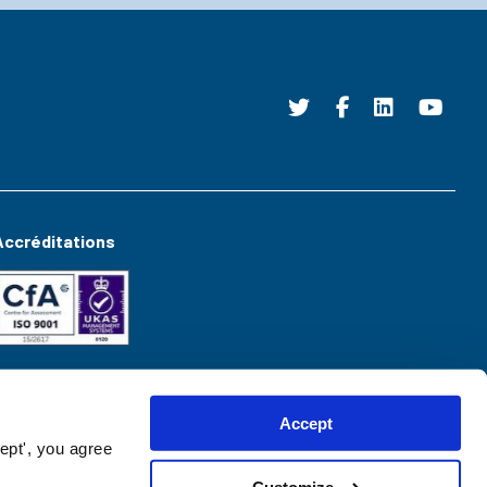
Accréditations
Accept
ept', you agree
Customize