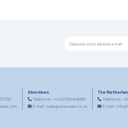
Aberdeen
The Netherla
2727252
Téléphone:
+44 (0) 1224648999
Téléphone:
+31
seals.com
E-mail:
sales@swanseals.co.uk
E-mail:
info@