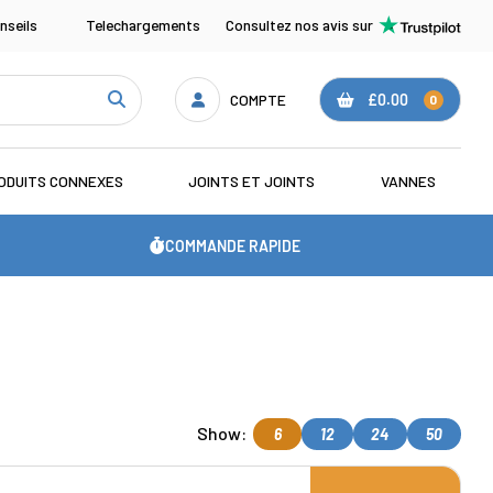
nseils
Telechargements
Consultez nos avis sur
COMPTE
£0.00
0
ODUITS CONNEXES
JOINTS ET JOINTS
VANNES
COMMANDE RAPIDE
Show:
6
12
24
50