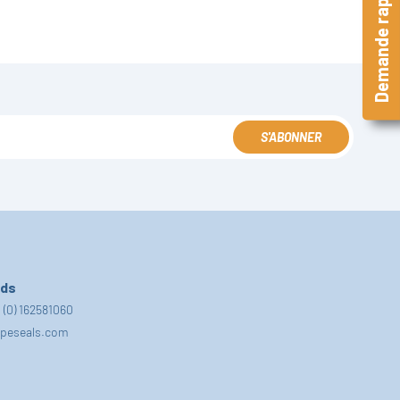
Demande rapide
S'ABONNER
nds
 (0) 162581060
fpeseals.com