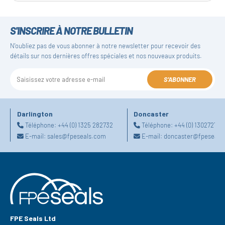
S'INSCRIRE À NOTRE BULLETIN
N'oubliez pas de vous abonner à notre newsletter pour recevoir des
détails sur nos dernières offres spéciales et nos nouveaux produits.
S'ABONNER
Darlington
Doncaster
Téléphone:
+44 (0) 1325 282732
Téléphone:
+44 (0) 130272725
E-mail:
sales@fpeseals.com
E-mail:
doncaster@fpeseals
FPE Seals Ltd