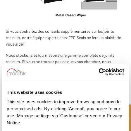
Si vous souhaitez des conseils supplémentaires sur les joints
racleurs, notre équipe experte chez FPE Seals se fera un plaisir de
vous aider.
Nous stockons et fournissons une gamme complète de joints
racleurs. Si vous ne trouvez pas ce que vous cherchez, nous
pouvons également fabriquer les joints selon vos spécifications,
dans une large gamme de matériaux pour répondre exactement à
vos exigences.
This website uses cookies
CONTACTEZ-NOUS
This site uses cookies to improve browsing and provide
personalised ads. By clicking 'Accept', you agree to our
Demande rapide
What to read next...
use. Manage settings via 'Customise' or see our Privacy
Notice.