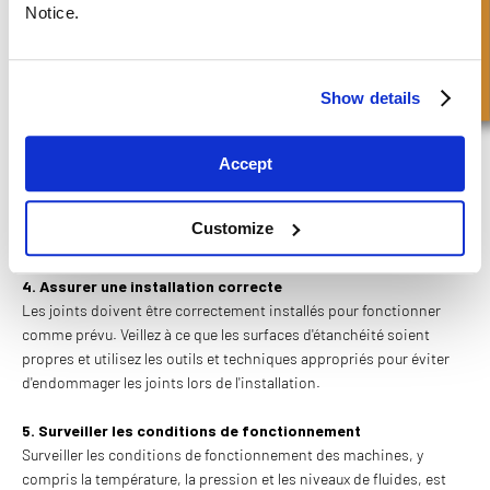
Demande rapide
2. Effectuer des inspections et la maintenance régulières
Notice.
Des inspections régulières permettent d'identifier les premiers
signes d'usure, tels que des fuites ou des fissures dans les joints.
Le remplacement rapide des joints usés évite des pannes plus
Show details
graves et assure la longévité des machines.
3. Utiliser des joints adaptés à chaque machine
Accept
Utilisez toujours des
joints sur mesure
ou spécialement conçus
pour le type et le modèle de machine que vous utilisez. Des joints
mal adaptés peuvent entraîner des défaillances précoces et des
Customize
réparations coûteuses.
4. Assurer une installation correcte
Les joints doivent être correctement installés pour fonctionner
comme prévu. Veillez à ce que les surfaces d'étanchéité soient
propres et utilisez les outils et techniques appropriés pour éviter
d'endommager les joints lors de l'installation.
5. Surveiller les conditions de fonctionnement
Surveiller les conditions de fonctionnement des machines, y
compris la température, la pression et les niveaux de fluides, est