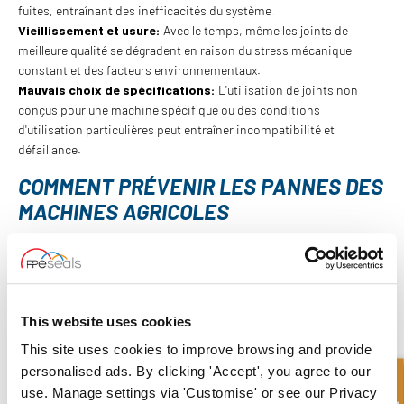
fuites, entraînant des inefficacités du système.
Vieillissement et usure:
Avec le temps, même les joints de
meilleure qualité se dégradent en raison du stress mécanique
constant et des facteurs environnementaux.
Mauvais choix de spécifications:
L'utilisation de joints non
conçus pour une machine spécifique ou des conditions
d'utilisation particulières peut entraîner incompatibilité et
défaillance.
COMMENT PRÉVENIR LES PANNES DES
MACHINES AGRICOLES
1. Investir dans des joints de haute qualité
Il est essentiel de choisir des joints fabriqués à partir de matériaux
haute performance capables de résister aux exigences spécifiques
des machines agricoles. Optez pour des joints conçus pour
This website uses cookies
supporter de hautes pressions, des températures extrêmes et
l'exposition aux différents produits chimiques rencontrés en
This site uses cookies to improve browsing and provide
agriculture.
personalised ads. By clicking 'Accept', you agree to our
use. Manage settings via 'Customise' or see our Privacy