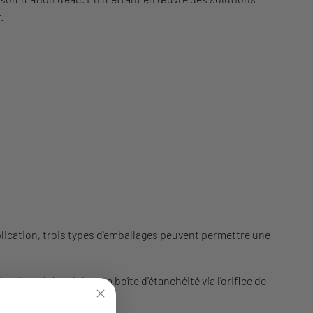
.
plication, trois types d'emballages peuvent permettre une
Il est injecté dans la boîte d'étanchéité via l'orifice de