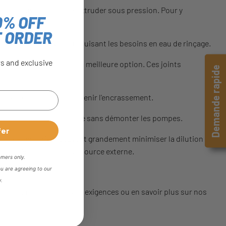
ages peuvent parfois s'extruder sous pression. Pour y
0% OFF
T ORDER
si sa durée de vie et réduisant les besoins en eau de rinçage.
rs and exclusive
mécaniques constituent la meilleure option. Ces joints
Demande rapide
jeux optimisés pour prévenir l'encrassement.
ent une installation rapide sans démonter les pompes.
fer
taux appropriés, peuvent grandement minimiser la dilution
ant la dépendance à une source externe.
omers only.
ou are agreeing to our
y.
. Pour discuter de vos exigences ou en savoir plus sur nos