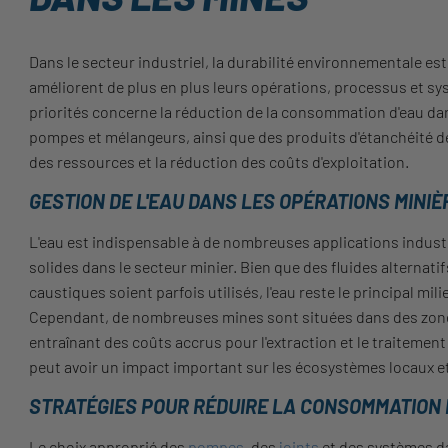
Dans le secteur industriel, la durabilité environnementale es
améliorent de plus en plus leurs opérations, processus et s
priorités concerne la réduction de la consommation d'eau dans
pompes et mélangeurs, ainsi que des produits d'étanchéité de
des ressources et la réduction des coûts d'exploitation.
GESTION DE L'EAU DANS LES OPÉRATIONS MINIÈ
L'eau est indispensable à de nombreuses applications industri
solides dans le secteur minier. Bien que des fluides alternat
caustiques soient parfois utilisés, l'eau reste le principal mili
Cependant, de nombreuses mines sont situées dans des zones
entraînant des coûts accrus pour l'extraction et le traitement 
peut avoir un impact important sur les écosystèmes locaux e
STRATÉGIES POUR RÉDUIRE LA CONSOMMATION 
Le choix approprié des
pompes
, des
joints
et des systèmes d