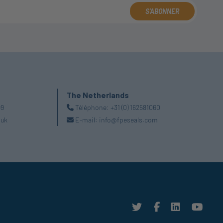
S'ABONNER
The Netherlands
99
Téléphone:
+31 (0) 162581060
.uk
E-mail:
info@fpeseals.com