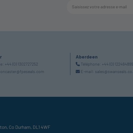
r
Aberdeen
ne:
+44 (0) 1302727252
Téléphone:
+44 (0) 12246489
oncaster@fpeseals.com
E-mail:
sales@swanseals.co
gton,
Co Durham,
DL1 4WF