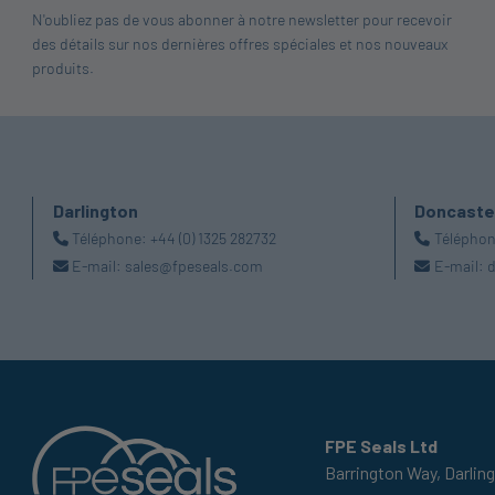
N'oubliez pas de vous abonner à notre newsletter pour recevoir
des détails sur nos dernières offres spéciales et nos nouveaux
produits.
Darlington
Doncaste
Téléphone:
+44 (0) 1325 282732
Télépho
E-mail:
sales@fpeseals.com
E-mail:
d
FPE Seals Ltd
Barrington Way,
Darlin