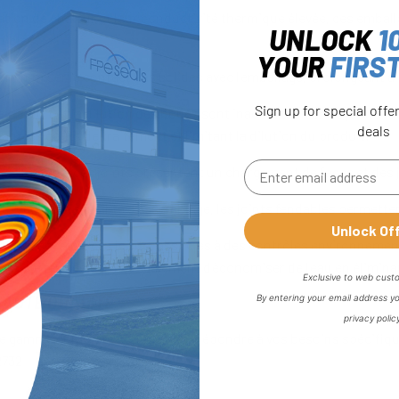
tion de chaleur et leur conductivité thermique élevée, ces emball
UNLOCK
1
nibles.
YOUR
FIRS
 minimiser le contact des solides avec l'emballage, prolongeant ain
Sign up for special offe
e produit et la dilution des boues sont inacceptables, les joints 
deals
nt les coûts de traitement et limitant la dilution du produit.
ns rinçage, ces joints présentent un chargement de faces et des 
 l'eau et une facilité d'assemblage, les joints fendables permett
Unlock Of
 plus sévères, ces joints, associés à des contrôles environnemen
 en boucle fermée permet également d'économiser de l'eau en élimin
Exclusive to web cust
HAUTE QUALITÉ
By entering your email address y
privacy polic
e gamme complète conçue pour répondre à vos besoins spécifiques
2732