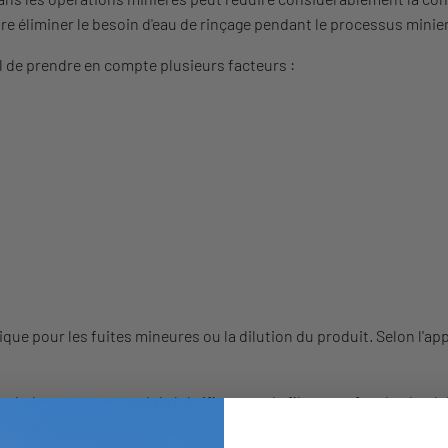
re éliminer le besoin d'eau de rinçage pendant le processus minier
iel de prendre en compte plusieurs facteurs :
que pour les fuites mineures ou la dilution du produit. Selon l'ap
haleur est composé de lubrifiants et de fibres renforcées hachées. 
a résistance.