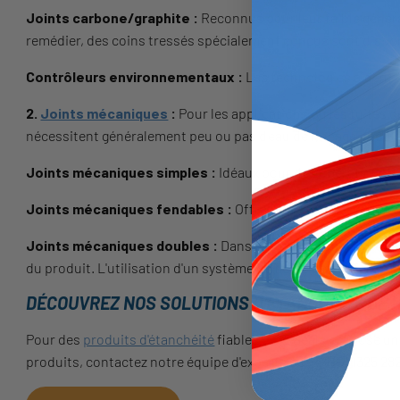
Joints carbone/graphite :
Reconnus pour leur faible généra
remédier, des coins tressés spécialement conçus sont dispo
Contrôleurs environnementaux :
Les technologies aident à
2.
Joints mécaniques
:
Pour les applications où les fuites d
nécessitent généralement peu ou pas d'eau de rinçage, réduisa
Joints mécaniques simples :
Idéaux pour des opérations sa
Joints mécaniques fendables :
Offrant une conservation de
Joints mécaniques doubles :
Dans des conditions de boues
du produit. L'utilisation d'un système de fluide de barrière
DÉCOUVREZ NOS SOLUTIONS D'ÉTANCHÉITÉ DE 
Pour des
produits d'étanchéité
fiables, FPE Seals propose un
produits, contactez notre équipe d'experts au +44 (0) 1325 28