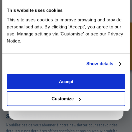
UNLOCK
10% OFF
YOUR
FIRST ORDER
This website uses cookies
This site uses cookies to improve browsing and provide
Sign up for special offers and exclusive
personalised ads. By clicking 'Accept', you agree to our
deals
Demande rapide
use. Manage settings via 'Customise' or see our Privacy
Notice.
Continuez à tondre
Unlock Offer
Show details
Cliquez pour lire l'article complet
Exclusive to web customers only.
Accept
By entering your email address you are agreeing to our
privacy policy.
Customize
S'INSCRIRE À NOTRE BULLETIN
N'oubliez pas de vous abonner à notre newsletter pour recevoir des
détails sur nos dernières offres spéciales et nos nouveaux produits.