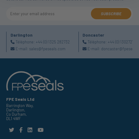
SUBSCRIBE
Darlington
Doncaster
Téléphone:
+44 (0) 1325 282732
Téléphone:
+44 (0) 130272725
E-mail:
sales@fpeseals.com
E-mail:
doncaster@fpeseals
FPE Seals Ltd
Barrington Way,
Darlington,
Co Durham,
DL1 4WF