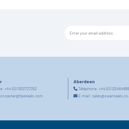
r
Aberdeen
ne:
+44 (0) 1302727252
Téléphone:
+44 (0) 12246489
oncaster@fpeseals.com
E-mail:
sales@swanseals.co