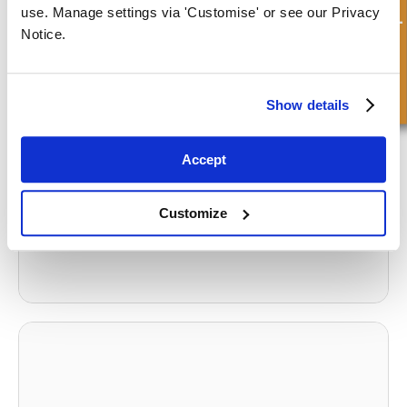
Demande rapide
rendez-vous à la caisse.
use. Manage settings via 'Customise' or see our Privacy
Notice.
What to read next...
Show details
Accept
Comment utiliser un testeur de matériaux pour joints
toriques
Customize
Watch Video