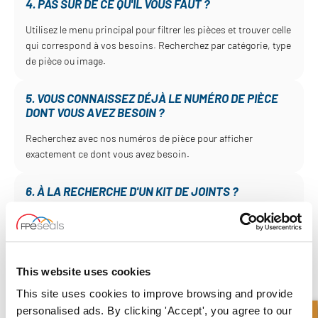
4. PAS SÛR DE CE QU'IL VOUS FAUT ?
Utilisez le menu principal pour filtrer les pièces et trouver celle
qui correspond à vos besoins. Recherchez par catégorie, type
de pièce ou image.
5. VOUS CONNAISSEZ DÉJÀ LE NUMÉRO DE PIÈCE
DONT VOUS AVEZ BESOIN ?
Recherchez avec nos numéros de pièce pour afficher
exactement ce dont vous avez besoin.
6. À LA RECHERCHE D'UN KIT DE JOINTS ?
Utilisez notre outil «Recherche de kit de joints» pour
rechercher par fabricant, application et modèle.
7. VOTRE PANIER EST REMPLI ET VOUS ÊTES PRÊT
This website uses cookies
À ACHETER ?
This site uses cookies to improve browsing and provide
Cliquez sur le panier, choisissez votre mode de livraison et
personalised ads. By clicking 'Accept', you agree to our