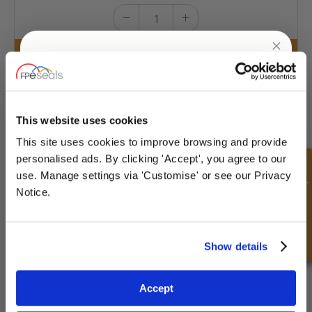
UNLOCK
10% OFF
ND12150-50ml
YOUR
FIRST ORDER
Force moyenne - amovible - équivalent à Loctite®242
This website uses cookies
This site uses cookies to improve browsing and provide
£25.10
Sign up for special offers and exclusive
personalised ads. By clicking 'Accept', you agree to our
22 Action
deals
Demande rapide
use. Manage settings via 'Customise' or see our Privacy
Notice.
Unlock Offer
Show details
Exclusive to web customers only.
Accept
ND12202-2mL
By entering your email address you are agreeing to our
Force moyenne - Tolérant à l'huile -