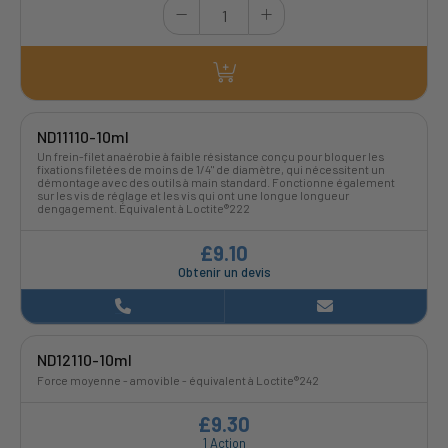
ND11110-10ml
Un frein-filet anaérobie à faible résistance conçu pour bloquer les
fixations filetées de moins de 1/4" de diamètre, qui nécessitent un
démontage avec des outils à main standard. Fonctionne également
sur les vis de réglage et les vis qui ont une longue longueur
dengagement. Équivalent à Loctite®222
£9.10
Obtenir un devis
ND12110-10ml
Force moyenne - amovible - équivalent à Loctite®242
£9.30
1 Action