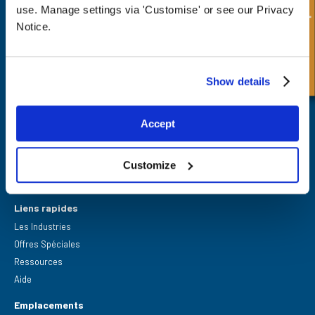
Demande rapide
use. Manage settings via 'Customise' or see our Privacy
Notice.
Show details
FPE Seals Ltd
Barrington Way,
Darlington,
Co Durham,
Accept
DL1 4WF
Customize
Liens rapides
Les Industries
Offres Spéciales
Ressources
Aide
Emplacements