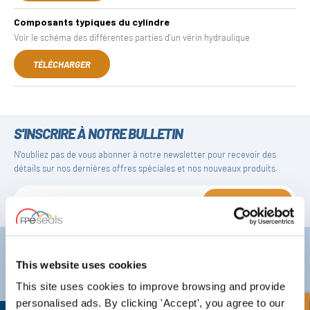
Composants typiques du cylindre
Voir le schéma des différentes parties d'un vérin hydraulique
TÉLÉCHARGER
S'INSCRIRE À NOTRE BULLETIN
N'oubliez pas de vous abonner à notre newsletter pour recevoir des
détails sur nos dernières offres spéciales et nos nouveaux produits.
S'ABONNER
Darlington
Doncaster
Téléphone:
+44 (0) 1325 282732
Téléphone:
+44 (0) 130272725
This website uses cookies
E-mail:
sales@fpeseals.com
E-mail:
doncaster@fpeseals
This site uses cookies to improve browsing and provide
personalised ads. By clicking 'Accept', you agree to our